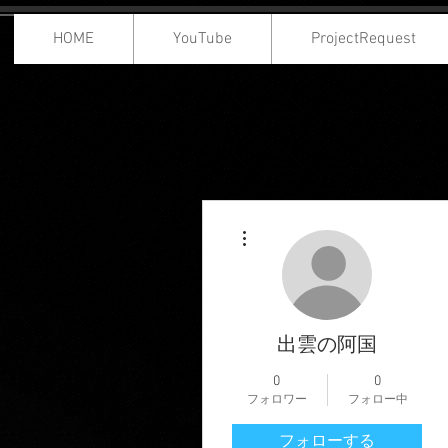
HOME
YouTube
ProjectRequest
その他
出雲の阿国
0
0
フォロワー
フォロー中
フォローする