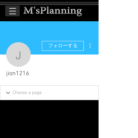
その他
フォローする
jion1216
jion1216