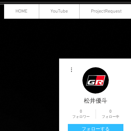
HOME
YouTube
ProjectRequest
その他
松井優斗
0
0
フォロワー
フォロー中
フォローする